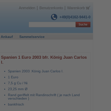
|
|
Anmelden
Benutzerkonto
Warenkorb
+49(0)4162-9441-0
Suche
 Ankauf
Sammelservice
Spanien 1 Euro 2003 bfr. König Juan Carlos
I.
Spanien 2003 :König Juan Carlos I.
1 Euro
7,5 g Cu / Ni
23,25 mm Ø
Rand geriffelt mit Randinschrift ( je nach Land
verschieden )
bankfrisch