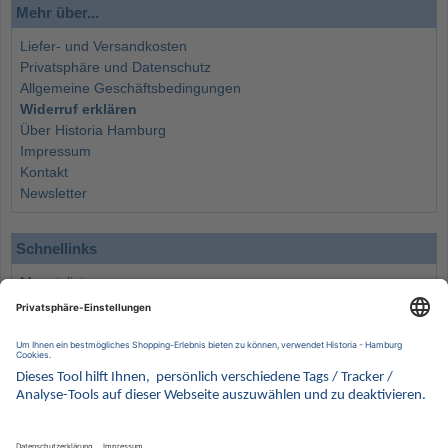
Mehr über...
Liefer- und Versandkosten
Privatsphäre und Datenschutz
Allgemeine Geschäftsbedingungen
Widerruf erklären
Über Historia Hamburg
Impressum
Kontakt
Newsletter
Schnellinks
Monatsliste
Angebote
Info
Wissenswertes
Wertanlagen
Kontakt
Münzen Ankauf
Sammelservice