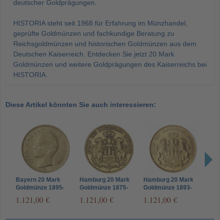
deutscher Goldprägungen.
HISTORIA steht seit 1968 für Erfahrung im Münzhandel,
geprüfte Goldmünzen und fachkundige Beratung zu
Reichsgoldmünzen und historischen Goldmünzen aus dem
Deutschen Kaiserreich. Entdecken Sie jetzt 20 Mark
Goldmünzen und weitere Goldprägungen des Kaiserreichs bei
HISTORIA.
Diese Artikel könnten Sie auch interessieren:
Bayern 20 Mark
Hamburg 20 Mark
Hamburg 20 Mark
Preu
Goldmünze 1895-
Goldmünze 1875-
Goldmünze 1893-
Gol
1913 Otto – Jäger
1887 Stadtwappen –
1913 Stadtwappen –
Fried
1.121,00 €
1.121,00 €
1.121,00 €
1.1
200
Jäger 210
Jäger 212
248