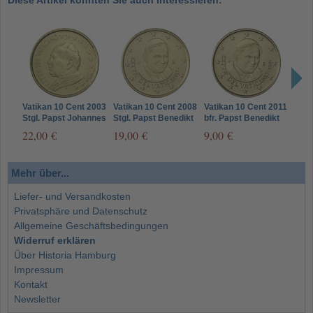
Diese Artikel könnten Sie auch interessieren:
Vatikan 10 Cent 2003
Vatikan 10 Cent 2008
Vatikan 10 Cent 2011
Vati
Stgl. Papst Johannes
Stgl. Papst Benedikt
bfr. Papst Benedikt
Stgl
Paul II
XVI.
XVI.
XVI.
22,00 €
19,00 €
9,00 €
16,
Mehr über...
Liefer- und Versandkosten
Privatsphäre und Datenschutz
Allgemeine Geschäftsbedingungen
Widerruf erklären
Über Historia Hamburg
Impressum
Kontakt
Newsletter