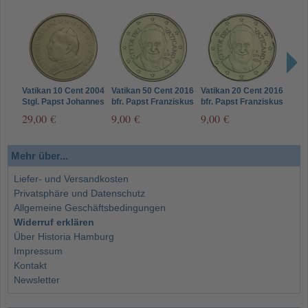
Vatikan 10 Cent 2004
Vatikan 50 Cent 2016
Vatikan 20 Cent 2016
Vati
Stgl. Papst Johannes
bfr. Papst Franziskus
bfr. Papst Franziskus
bfr.
Paul II
29,00 €
9,00 €
9,00 €
9,0
Mehr über...
Liefer- und Versandkosten
Privatsphäre und Datenschutz
Allgemeine Geschäftsbedingungen
Widerruf erklären
Über Historia Hamburg
Impressum
Kontakt
Newsletter