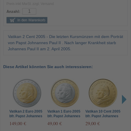
Preis inkl MwSt. zzgl. Versand
Anzahl:
Vatikan 2 Cent 2005 - Die letzten Kursmünzen mit dem Porträt
von Papst Johnannes Paul II . Nach langer Krankheit starb
Johannes Paul II am 2. April 2005.
Diese Artikel könnten Sie auch interessieren:
Vatikan 2 Euro 2005
Vatikan 1 Euro 2005
Vatikan 10 Cent 2005
Vati
bfr. Papst Johannes
bfr. Papst Johannes
bfr. Papst Johannes
bfr.
Paul II
Paul II
Paul II
Paul 
149,00 €
49,00 €
29,00 €
16,