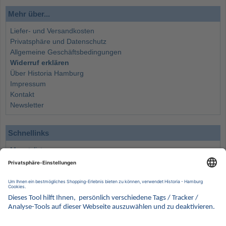
Mehr über...
Liefer- und Versandkosten
Privatsphäre und Datenschutz
Allgemeine Geschäftsbedingungen
Widerruf erklären
Über Historia Hamburg
Impressum
Kontakt
Newsletter
Schnellinks
Monatsliste
Angebote
Info
Wissenswertes
Wertanlagen
Kontakt
Münzen Ankauf
Sammelservice