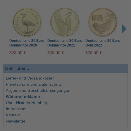
Deutschland 20 Euro
Deutschland 20 Euro
Deutschland 20 Euro
Deut
Goldmünze 2020
Goldmünze 2021
Gold 2022
Gold
Weißstorch -
Schwarzspecht –
Kegelrobbe
- Mü
628,00 €
628,00 €
628,00 €
815
Münzzeichen A
Münzzeichen A
Münzzeichen A
Mehr über...
Liefer- und Versandkosten
Privatsphäre und Datenschutz
Allgemeine Geschäftsbedingungen
Widerruf erklären
Über Historia Hamburg
Impressum
Kontakt
Newsletter