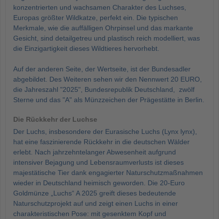
konzentrierten und wachsamen Charakter des Luchses,
Europas größter Wildkatze, perfekt ein. Die typischen
Merkmale, wie die auffälligen Ohrpinsel und das markante
Gesicht, sind detailgetreu und plastisch reich modelliert, was
die Einzigartigkeit dieses Wildtieres hervorhebt.
Auf der anderen Seite, der Wertseite, ist der Bundesadler
abgebildet. Des Weiteren sehen wir den Nennwert 20 EURO,
die Jahreszahl "2025", Bundesrepublik Deutschland, zwölf
Sterne und das "A" als Münzzeichen der Prägestätte in Berlin.
Die Rückkehr der Luchse
Der Luchs, insbesondere der Eurasische Luchs (Lynx lynx),
hat eine faszinierende Rückkehr in die deutschen Wälder
erlebt. Nach jahrzehntelanger Abwesenheit aufgrund
intensiver Bejagung und Lebensraumverlusts ist dieses
majestätische Tier dank engagierter Naturschutzmaßnahmen
wieder in Deutschland heimisch geworden. Die 20-Euro
Goldmünze „Luchs“ A 2025 greift dieses bedeutende
Naturschutzprojekt auf und zeigt einen Luchs in einer
charakteristischen Pose: mit gesenktem Kopf und