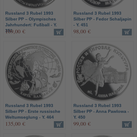
Russland 3 Rubel 1993
Russland 3 Rubel 1993
Silber PP – Olympisches
Silber PP - Fedor Schaljapin
Jahrhundert: Fußball - Y.
- Y. 451
109,00 €
98,00 €
351
Russland 3 Rubel 1993
Russland 3 Rubel 1993
Silber PP - Erste russische
Silber PP - Anna Pawlowa -
Weltumseglung - Y. 464
Y. 450
135,00 €
99,00 €