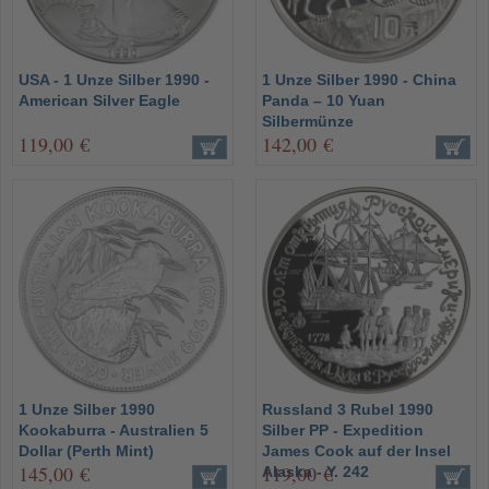
USA - 1 Unze Silber 1990 -
1 Unze Silber 1990 - China
American Silver Eagle
Panda – 10 Yuan
Silbermünze
119,00 €
142,00 €
1 Unze Silber 1990
Russland 3 Rubel 1990
Kookaburra - Australien 5
Silber PP - Expedition
Dollar (Perth Mint)
James Cook auf der Insel
145,00 €
119,00 €
Alaska - Y. 242