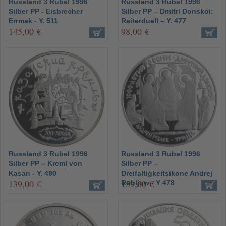
Russland 3 Rubel 1996
Russland 3 Rubel 1996
Silber PP - Eisbrecher
Silber PP – Dmitri Donskoi:
Errmak - Y. 511
Reiterduell – Y. 477
145,00 €
98,00 €
Russland 3 Rubel 1996
Russland 3 Rubel 1996
Silber PP – Kreml von
Silber PP –
Kasan - Y. 490
Dreifaltigkeitsikone Andrej
139,00 €
159,00 €
Rubljow - Y 478