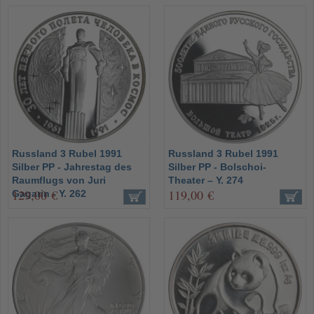
Russland 3 Rubel 1991
Russland 3 Rubel 1991
Silber PP - Jahrestag des
Silber PP - Bolschoi-
Raumflugs von Juri
Theater – Y. 274
129,00 €
119,00 €
Gagarin - Y. 262