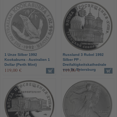
1 Unze Silber 1992
Russland 3 Rubel 1992
Kookaburra - Australien 1
Silber PP -
Dollar (Perth Mint)
Dreifaltigkeitskathedrale
119,00 €
119,00 €
von St. Petersburg