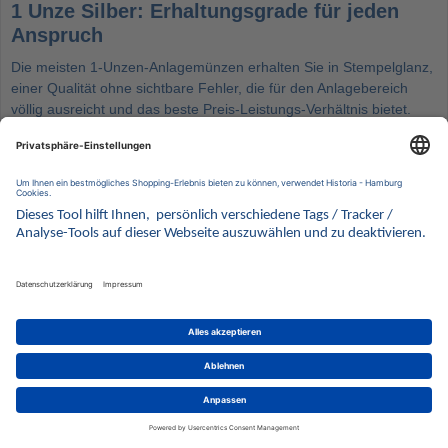
1 Unze Silber: Erhaltungsgrade für jeden
Anspruch
Die meisten 1-Unzen-Anlagemünzen erhalten Sie in Stempelglanz,
einer Qualität ohne sichtbare Fehler, die für den Anlagebereich
völlig ausreicht und das beste Preis-Leistungs-Verhältnis bietet.
Wer mehr möchte, findet bei Sammlerausgaben und limitierten
Jahrgängen die Polierte Platte: Hier werden polierte Rohlinge mit
speziell polierten Stempeln mehrfach geprägt, wodurch der
Hintergrund spiegelnd glänzt und das Motiv kontrastreich matt
bleibt, ein echtes Schmuckstück für die Vitrine.
Welche Erhaltung eine konkrete Münze besitzt, sehen Sie direkt in
der jeweiligen Produktbeschreibung, praktisch, wenn Sie eine
bestehende Sammlung nach einheitlicher Qualität fortführen
möchten.
1 Unze Silber verkaufen – Ankauf bei
HISTORIA Hamburg
Genau hier zeigt sich der Vorteil etablierter 1-Unzen-Serien: Maple
Leaf, Wiener Philharmoniker und American Eagle gelten als