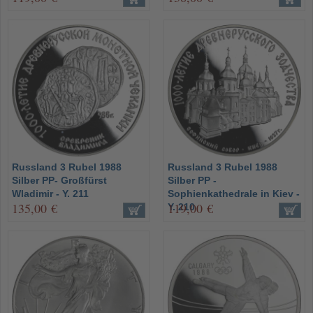
Russland 3 Rubel 1988
Russland 3 Rubel 1988
Silber PP- Großfürst
Silber PP -
Wladimir - Y. 211
Sophienkathedrale in Kiev -
135,00 €
119,00 €
Y. 210