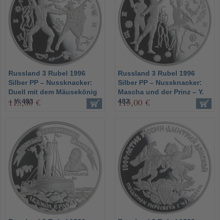
Russland 3 Rubel 1996
Russland 3 Rubel 1996
Silber PP – Nussknacker:
Silber PP – Nussknacker:
Duell mit dem Mäusekönig
Mascha und der Prinz – Y.
115,00 €
115,00 €
– Y. 483
482