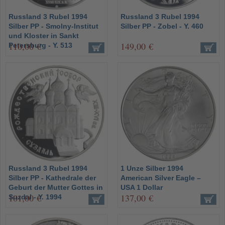
Russland 3 Rubel 1994
Russland 3 Rubel 1994
Silber PP - Smolny-Institut
Silber PP - Zobel - Y. 460
und Kloster in Sankt
110,00 €
149,00 €
Petersburg - Y. 513
Russland 3 Rubel 1994
1 Unze Silber 1994
Silber PP - Kathedrale der
American Silver Eagle –
Geburt der Mutter Gottes in
USA 1 Dollar
101,00 €
137,00 €
Suzdal - Y. 1994