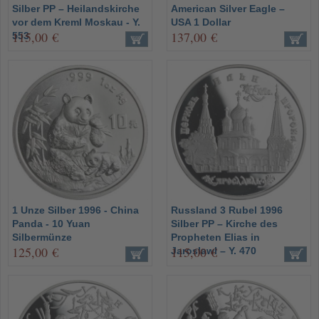
Silber PP – Heilandskirche
American Silver Eagle –
vor dem Kreml Moskau - Y.
USA 1 Dollar
115,00 €
137,00 €
553
1 Unze Silber 1996 - China
Russland 3 Rubel 1996
Panda - 10 Yuan
Silber PP – Kirche des
Silbermünze
Propheten Elias in
125,00 €
115,00 €
Jaroslawl – Y. 470