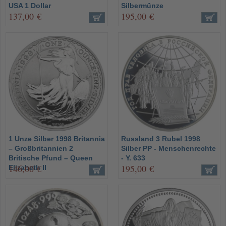
USA 1 Dollar
Silbermünze
137,00 €
195,00 €
1 Unze Silber 1998 Britannia
Russland 3 Rubel 1998
– Großbritannien 2
Silber PP - Menschenrechte
Britische Pfund – Queen
- Y. 633
146,00 €
195,00 €
Elizabeth II