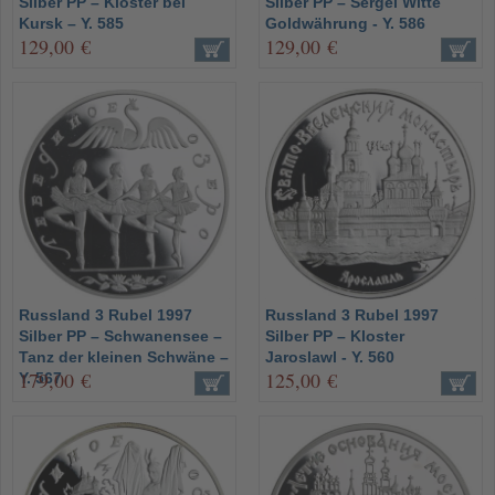
Silber PP – Kloster bei
Silber PP – Sergei Witte
Kursk – Y. 585
Goldwährung - Y. 586
129,00 €
129,00 €
Russland 3 Rubel 1997
Russland 3 Rubel 1997
Silber PP – Schwanensee –
Silber PP – Kloster
Tanz der kleinen Schwäne –
Jaroslawl - Y. 560
179,00 €
125,00 €
Y. 567